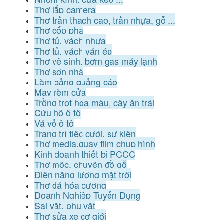
Thợ lắp camera
Thợ trần thạch cao, trần nhựa, gỗ ...
Thợ cốp pha
Thợ tủ, vách nhựa
Thợ tủ, vách ván ép
Thợ vệ sinh, bơm gas máy lạnh
Thợ sơn nhà
Làm bảng quảng cáo
May rèm cửa
Trồng trọt hoa màu, cây ăn trái
Cứu hộ ô tô
Vá vỏ ô tô
Trang trí tiệc cưới, sự kiện
Thợ media,quay film chụp hình
Kinh doanh thiết bị PCCC
Thợ mộc, chuyên đồ gỗ
Điện năng lượng mặt trời
Thợ đá hóa cương
Doanh Nghiệp Tuyển Dụng
Sai vặt, phụ vặt
Thợ sửa xe cơ giới