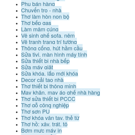
Phụ bán hàng
Chuyển trọ - nhà
Thợ làm hòn non bộ
Thợ bếp gas
Làm mâm cúng
Vệ sinh ghế sofa, nệm
Vẽ tranh trang trí tường
Thông cống, hút hầm cầu
Sửa tivi, màn hình máy tính
Sửa thiết bị nhà bếp
Sửa máy giặt
Sửa khóa, lắp mới khóa
Decor cải tạo nhà
Thợ thiết bị thông minh
May khăn, may áo ghế nhà hàng
Thợ sửa thiết bị PCCC
Thợ gỗ công nghiệp
Thợ sơn PU
Thợ khóa vân tay, thẻ từ
Thợ hồ: xây, trát, tô
Bơm mực máy in