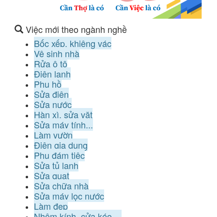
Việc mới theo ngành nghề
Bốc xếp, khiêng vác
Vệ sinh nhà
Rửa ô tô
Điện lạnh
Phụ hồ
Sửa điện
Sửa nước
Hàn xì, sửa vặt
Sửa máy tính...
Làm vườn
Điện gia dụng
Phụ đám tiệc
Sửa tủ lạnh
Sửa quạt
Sửa chữa nhà
Sửa máy lọc nước
Làm đẹp
Nhôm kính, cửa kéo ...