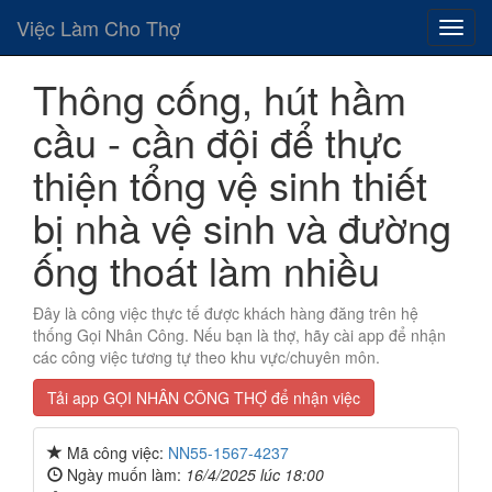
Việc Làm Cho Thợ
Thông cống, hút hầm
cầu - cần đội để thực
thiện tổng vệ sinh thiết
bị nhà vệ sinh và đường
ống thoát làm nhiều
Đây là công việc thực tế được khách hàng đăng trên hệ
thống Gọi Nhân Công. Nếu bạn là thợ, hãy cài app để nhận
các công việc tương tự theo khu vực/chuyên môn.
Tải app GỌI NHÂN CÔNG THỢ để nhận việc
Mã công việc:
NN55-1567-4237
Ngày muốn làm:
16/4/2025 lúc 18:00