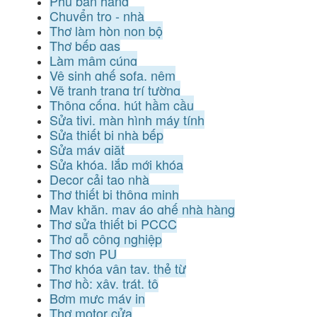
Phụ bán hàng
Chuyển trọ - nhà
Thợ làm hòn non bộ
Thợ bếp gas
Làm mâm cúng
Vệ sinh ghế sofa, nệm
Vẽ tranh trang trí tường
Thông cống, hút hầm cầu
Sửa tivi, màn hình máy tính
Sửa thiết bị nhà bếp
Sửa máy giặt
Sửa khóa, lắp mới khóa
Decor cải tạo nhà
Thợ thiết bị thông minh
May khăn, may áo ghế nhà hàng
Thợ sửa thiết bị PCCC
Thợ gỗ công nghiệp
Thợ sơn PU
Thợ khóa vân tay, thẻ từ
Thợ hồ: xây, trát, tô
Bơm mực máy in
Thợ motor cửa