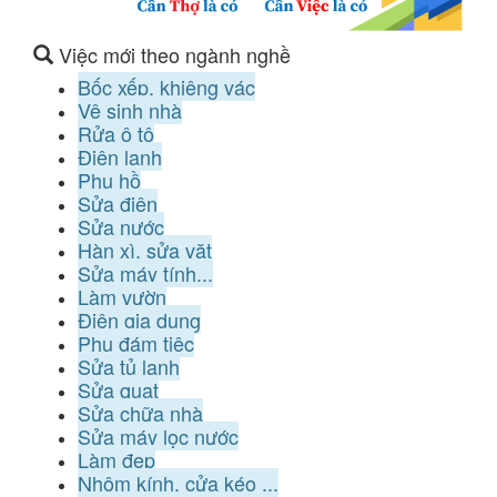
Việc mới theo ngành nghề
Bốc xếp, khiêng vác
Vệ sinh nhà
Rửa ô tô
Điện lạnh
Phụ hồ
Sửa điện
Sửa nước
Hàn xì, sửa vặt
Sửa máy tính...
Làm vườn
Điện gia dụng
Phụ đám tiệc
Sửa tủ lạnh
Sửa quạt
Sửa chữa nhà
Sửa máy lọc nước
Làm đẹp
Nhôm kính, cửa kéo ...