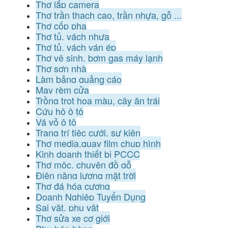
Thợ lắp camera
Thợ trần thạch cao, trần nhựa, gỗ ...
Thợ cốp pha
Thợ tủ, vách nhựa
Thợ tủ, vách ván ép
Thợ vệ sinh, bơm gas máy lạnh
Thợ sơn nhà
Làm bảng quảng cáo
May rèm cửa
Trồng trọt hoa màu, cây ăn trái
Cứu hộ ô tô
Vá vỏ ô tô
Trang trí tiệc cưới, sự kiện
Thợ media,quay film chụp hình
Kinh doanh thiết bị PCCC
Thợ mộc, chuyên đồ gỗ
Điện năng lượng mặt trời
Thợ đá hóa cương
Doanh Nghiệp Tuyển Dụng
Sai vặt, phụ vặt
Thợ sửa xe cơ giới