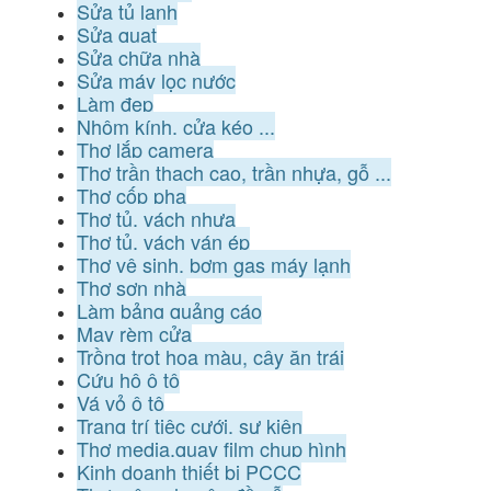
Sửa tủ lạnh
Sửa quạt
Sửa chữa nhà
Sửa máy lọc nước
Làm đẹp
Nhôm kính, cửa kéo ...
Thợ lắp camera
Thợ trần thạch cao, trần nhựa, gỗ ...
Thợ cốp pha
Thợ tủ, vách nhựa
Thợ tủ, vách ván ép
Thợ vệ sinh, bơm gas máy lạnh
Thợ sơn nhà
Làm bảng quảng cáo
May rèm cửa
Trồng trọt hoa màu, cây ăn trái
Cứu hộ ô tô
Vá vỏ ô tô
Trang trí tiệc cưới, sự kiện
Thợ media,quay film chụp hình
Kinh doanh thiết bị PCCC