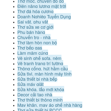
Thợ mộc, chuyên đồ gỗ
Điện năng lượng mặt trời
Thợ đá hóa cương
Doanh Nghiệp Tuyển Dụng
Sai vặt, phụ vặt
Thợ sửa xe cơ giới
Phụ bán hàng
Chuyển trọ - nhà
Thợ làm hòn non bộ
Thợ bếp gas
Làm mâm cúng
Vệ sinh ghế sofa, nệm
Vẽ tranh trang trí tường
Thông cống, hút hầm cầu
Sửa tivi, màn hình máy tính
Sửa thiết bị nhà bếp
Sửa máy giặt
Sửa khóa, lắp mới khóa
Decor cải tạo nhà
Thợ thiết bị thông minh
May khăn, may áo ghế nhà hàng
Thợ sửa thiết bị PCCC