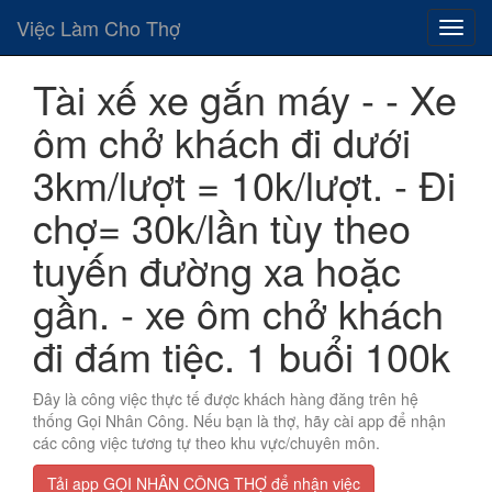
Việc Làm Cho Thợ
Tài xế xe gắn máy - - Xe
ôm chở khách đi dưới
3km/lượt = 10k/lượt. - Đi
chợ= 30k/lần tùy theo
tuyến đường xa hoặc
gần. - xe ôm chở khách
đi đám tiệc. 1 buổi 100k
Đây là công việc thực tế được khách hàng đăng trên hệ
thống Gọi Nhân Công. Nếu bạn là thợ, hãy cài app để nhận
các công việc tương tự theo khu vực/chuyên môn.
Tải app GỌI NHÂN CÔNG THỢ để nhận việc