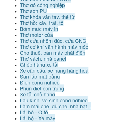
Thợ gỗ công nghiệp
Thợ sơn PU
Thợ khóa vân tay, thẻ từ
Thợ hồ: xây, trát, tô
Bơm mực máy in
Thợ motor cửa
Thợ cửa nhôm đúc, cửa CNC
Thợ cơ khí vận hành máy móc
Cho thuê, bán máy phát điện
Thợ vách, nhà panel
Ghép hàng xe tải
Xe cần cẩu, xe nâng hàng hoá
San lấp mặt bằng
Điện công nghiệp
Phun diệt côn trùng
Xe tải chở hàng
Lau kính, vệ sinh công nghiệp
Làm mái che, dù che, nhà bạt...
Lái hộ - Ô tô
Lái hộ - Xe máy