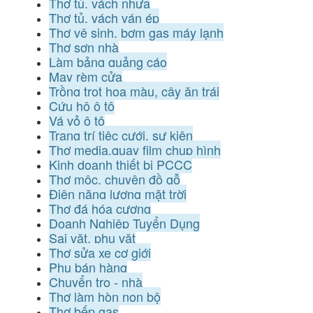
Thợ tủ, vách nhựa
Thợ tủ, vách ván ép
Thợ vệ sinh, bơm gas máy lạnh
Thợ sơn nhà
Làm bảng quảng cáo
May rèm cửa
Trồng trọt hoa màu, cây ăn trái
Cứu hộ ô tô
Vá vỏ ô tô
Trang trí tiệc cưới, sự kiện
Thợ media,quay film chụp hình
Kinh doanh thiết bị PCCC
Thợ mộc, chuyên đồ gỗ
Điện năng lượng mặt trời
Thợ đá hóa cương
Doanh Nghiệp Tuyển Dụng
Sai vặt, phụ vặt
Thợ sửa xe cơ giới
Phụ bán hàng
Chuyển trọ - nhà
Thợ làm hòn non bộ
Thợ bếp gas