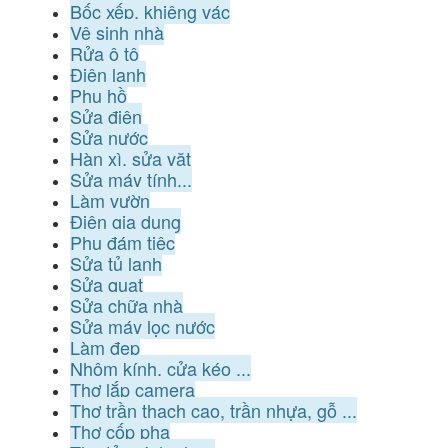
Bốc xếp, khiêng vác
Vệ sinh nhà
Rửa ô tô
Điện lạnh
Phụ hồ
Sửa điện
Sửa nước
Hàn xì, sửa vặt
Sửa máy tính...
Làm vườn
Điện gia dụng
Phụ đám tiệc
Sửa tủ lạnh
Sửa quạt
Sửa chữa nhà
Sửa máy lọc nước
Làm đẹp
Nhôm kính, cửa kéo ...
Thợ lắp camera
Thợ trần thạch cao, trần nhựa, gỗ ...
Thợ cốp pha