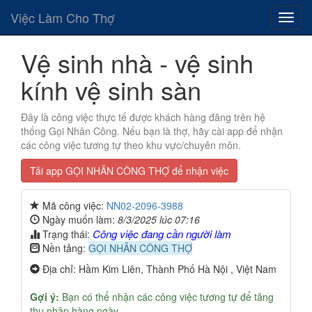
Việc Làm Cho Thợ
Vệ sinh nhà - vệ sinh
kính vệ sinh sàn
Đây là công việc thực tế được khách hàng đăng trên hệ
thống Gọi Nhân Công. Nếu bạn là thợ, hãy cài app để nhận
các công việc tương tự theo khu vực/chuyên môn.
Tải app GỌI NHÂN CÔNG THỢ để nhận việc
Mã công việc:
NN02-2096-3988
Ngày muốn làm:
8/3/2025 lúc 07:16
Công việc đang cần người làm
Trạng thái:
Nền tảng:
GỌI NHÂN CÔNG THỢ
Địa chỉ: Hầm Kim Liên, Thành Phố Hà Nội , Việt Nam
Gợi ý:
Bạn có thể nhận các công việc tương tự để tăng
thu nhập hàng ngày.