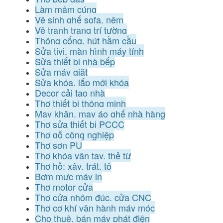
Làm mâm cúng
Vệ sinh ghế sofa, nệm
Vẽ tranh trang trí tường
Thông cống, hút hầm cầu
Sửa tivi, màn hình máy tính
Sửa thiết bị nhà bếp
Sửa máy giặt
Sửa khóa, lắp mới khóa
Decor cải tạo nhà
Thợ thiết bị thông minh
May khăn, may áo ghế nhà hàng
Thợ sửa thiết bị PCCC
Thợ gỗ công nghiệp
Thợ sơn PU
Thợ khóa vân tay, thẻ từ
Thợ hồ: xây, trát, tô
Bơm mực máy in
Thợ motor cửa
Thợ cửa nhôm đúc, cửa CNC
Thợ cơ khí vận hành máy móc
Cho thuê, bán máy phát điện